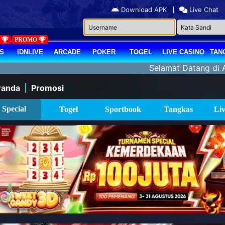
Download APK
Live Chat
O
PROMO
S
IDNLIVE
ARCADE
POKER
TOGEL
LIVE CASINO
TAN
Selamat Datang di Alphaslot88 | Alphaslot Situs
randa
Promosi
Special
Togel
Sportbook
Tangkas
Li