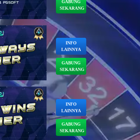
GABUNG
SEKARANG
INFO
LAINNYA
GABUNG
SEKARANG
INFO
LAINNYA
GABUNG
SEKARANG