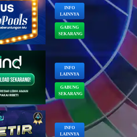
INFO
LAINNYA
GABUNG
SEKARANG
INFO
LAINNYA
GABUNG
SEKARANG
INFO
LAINNYA