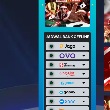
JADWAL BANK OFFLINE